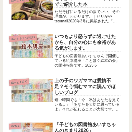
でご紹介した本
ただそばにいるだけの親でいい。その
理由が、わかります。｜せりがや
tetomail2026年3号に掲載された「マ
マの本棚」の続きです。｜絵本講師大
谷佑香のブログ
いつもより怒らずに過ごせた
あいすちゃんの記録
から、自分の心にも余裕があ
る気がします。
子どもの図書館あいすちゃんで開催し
ている絵本講座『ことほぐ絵本の会』
の開催報告です。2025.6
上の子のワガママは愛情不
絵本と子育て
足？そう悩むママに読んでほ
しいブログ
短い時間でも「今、私はあなたを見て
いるよ」「あなたを大切に思っている
よ」それが伝わることが大切です。|
絵本講師 大谷佑香のブログ
「子どもの図書館あいすちゃ
HOME
んのきまり2026」