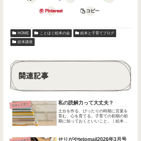
Pinterest
コピー
HOME
ことほぐ絵本の会
絵本と子育てブログ
絵本講座
関連記事
私の読解力って大丈夫？
絵本と子育て
土台を作る、ぴったりの時期に言葉を
育む、心を育てる。子育ての初期の初
期に知っておくといいこと。｜絵本講
師のブログ
せりがやtetomail2026年3月号
絵本と子育て