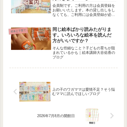
会員制です。ご利用の方は会員登録を
お願いいたします。本の貸し出しをし
なくても、ご利用には会員登録が必要
です。あかちゃんとママパパへ『おた
んじょう月の絵本と絵本をひらく時
間』のプレゼントをおこなっていま
同じ絵本ばかり読みたがりま
絵本と子育て
す。賛助会員さんのご協力と港南ひま
す。いろいろな絵本を読んだ
わりプ...
方がいいですか？
そんな些細なこと？子どもの育ちが阻
まれているかも｜絵本講師大谷佑香の
ブログ
上の子のワガママは愛情不足？そう悩
むママに読んでほしいブログ
2026年7月8月の開館日